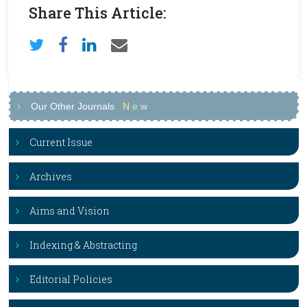
Share This Article:
Our Other Journals
N
e
w
Current Issue
Archives
Aims and Vision
Indexing & Abstracting
Editorial Policies