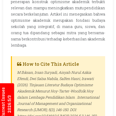
penerapan konstruk optimisme akademik terbukti
relevan dan mampu meningkatkan mutu pendidikan
secara berkelanjutan. Artikel ini menegaskan bahwa
optimisme akademik merupakan fondasi budaya
sekolah yang integratif, di mana guru, siswa, dan
orang tua dipandang sebagai mitra yang bersama-
sama berkontribusi terhadap keberhasilan akademik
lembaga.
How to Cite This Article
M Ihksan, Irsan Suryadi, Aisyah Nurul Azkia
Efendi, Dwi Salsa Nabila, Salfen Hasri, Irawati
(2026). Tinjauan Literatur Budaya Optimisme
Current Issues
Akademik Menurut Hoy-Tarter-Woolfolk Hoy
dalam Lembaga Pendidikan Islam .
International
2026:5/3
Journal of Management and Organizational
Research (IJMOR)
, 5(3), 146-150. DOI:
https://doi.org/10.54660/IJMOR.2026.5.3.146-150