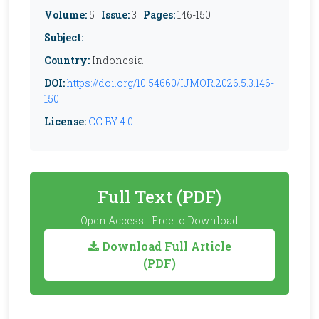
Volume:
5 |
Issue:
3 |
Pages:
146-150
Subject:
Country:
Indonesia
DOI:
https://doi.org/10.54660/IJMOR.2026.5.3.146-
150
License:
CC BY 4.0
Full Text (PDF)
Open Access - Free to Download
Download Full Article
(PDF)