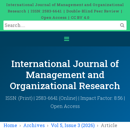
International Journal of Management and Organizational
Research | ISSN: 2583-6641 | Double-Blind Peer Review |
Open Access | CC BY 4.0
International Journal of
Management and
Organizational Research
ISSN: (Print) | 2583-6641 (Online) | Impact Factor: 8.56 |
Open Access
Home
Archives
Vol 5, Issue 3 (2026)
Article